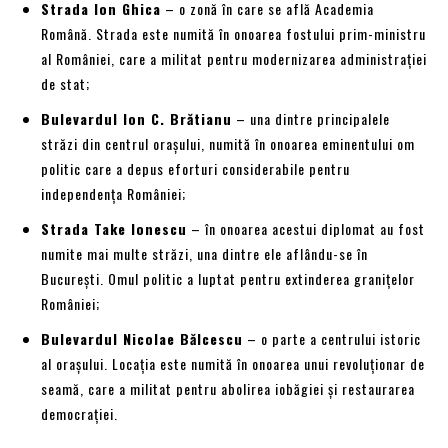
Strada Ion Ghica
– o zonă în care se află Academia
Română. Strada este numită în onoarea fostului prim-ministru
al României, care a militat pentru modernizarea administrației
de stat;
Bulevardul Ion C. Brătianu
– una dintre principalele
străzi din centrul orașului, numită în onoarea eminentului om
politic care a depus eforturi considerabile pentru
independența României;
Strada Take Ionescu
– în onoarea acestui diplomat au fost
numite mai multe străzi, una dintre ele aflându-se în
București. Omul politic a luptat pentru extinderea granițelor
României;
Bulevardul Nicolae Bălcescu
– o parte a centrului istoric
al orașului. Locația este numită în onoarea unui revoluționar de
seamă, care a militat pentru abolirea iobăgiei și restaurarea
democrației.