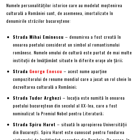
Numele personalităților istorice care au modelat moștenirea
culturală a României sunt, de asemenea, imortalizate în
denumirile străzilor bucureștene:
Strada Mihai Eminescu
– denumirea a fost creată în
onoarea poetului considerat un simbol al romantismului
românesc. Numele omului de cultură este purtat de mai multe
instituții de învățământ situate în diferite orașe ale țării;
Strada
George Enescu
– acest nume aparține
compozitorului de renume mondial care a jucat un rol cheie în
dezvoltarea culturală a României;
Strada Tudor Arghezi
– locația este numită în onoarea
poetului bucureștean din secolul al XX-lea, care a fost
nominalizat la Premiul Nobel pentru Literatură;
Strada Spiru Haret
– situată în apropierea Universității
din București. Spiru Haret este cunoscut pentru fondarea
sistemului de învățământ secundar din România. De aceea, în