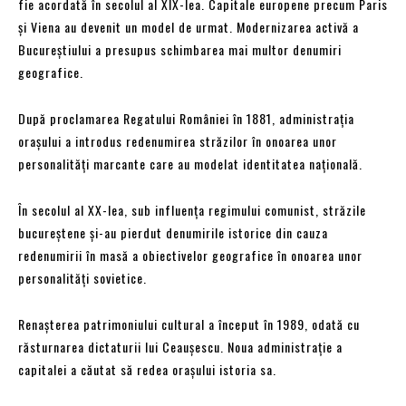
fie acordată în secolul al XIX-lea. Capitale europene precum Paris
și Viena au devenit un model de urmat. Modernizarea activă a
Bucureștiului a presupus schimbarea mai multor denumiri
geografice.
După proclamarea Regatului României în 1881, administrația
orașului a introdus redenumirea străzilor în onoarea unor
personalități marcante care au modelat identitatea națională.
În secolul al XX-lea, sub influența regimului comunist, străzile
bucureștene și-au pierdut denumirile istorice din cauza
redenumirii în masă a obiectivelor geografice în onoarea unor
personalități sovietice.
Renașterea patrimoniului cultural a început în 1989, odată cu
răsturnarea dictaturii lui Ceaușescu. Noua administrație a
capitalei a căutat să redea orașului istoria sa.