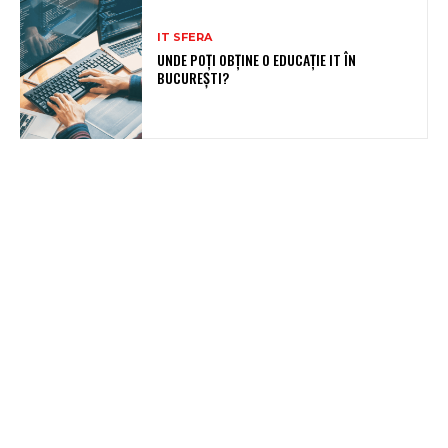
IT SFERA
UNDE POȚI OBȚINE O EDUCAȚIE IT ÎN
BUCUREȘTI?