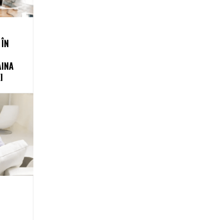
 ÎN
AINA
I