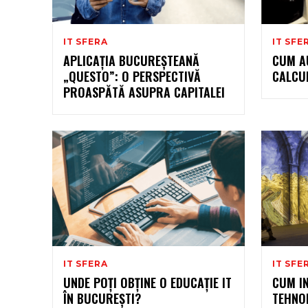
IT SFERA
IT SFE
APLICAȚIA BUCUREȘTEANĂ
CUM A
„QUESTO”: O PERSPECTIVĂ
CALCU
PROASPĂTĂ ASUPRA CAPITALEI
IT SFERA
IT SFE
UNDE POȚI OBȚINE O EDUCAȚIE IT
CUM I
ÎN BUCUREȘTI?
TEHNO