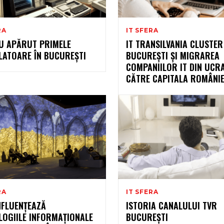
RA
IT SFERA
U APĂRUT PRIMELE
IT TRANSILVANIA CLUSTER
LATOARE ÎN BUCUREȘTI
BUCUREȘTI ȘI MIGRAREA
COMPANIILOR IT DIN UCR
CĂTRE CAPITALA ROMÂNIE
RA
IT SFERA
NFLUENȚEAZĂ
ISTORIA CANALULUI TVR
LOGIILE INFORMAȚIONALE
BUCUREȘTI