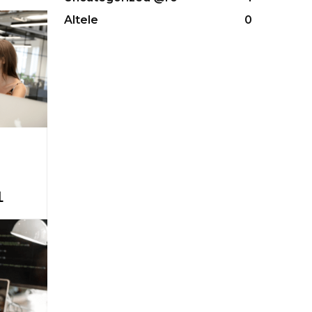
Altele
0
L