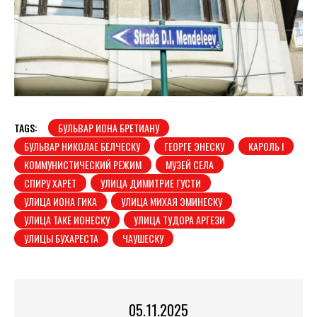
TAGS:
БУЛЬВАР ИОНА БРЕТИАНУ
БУЛЬВАР НИКОЛАЕ БЕЛЧЕСКУ
ГЕОРГЕ ЭНЕСКУ
КАРОЛЬ I
КОММУНИСТИЧЕСКИЙ РЕЖИМ
МУЗЕЙ СЕЛА
СПИРУ ХАРЕТ
УЛИЦА ДИМИТРИЕ ГУСТИ
УЛИЦА ИОНА ГИКА
УЛИЦА МИХАЯ ЭМИНЕСКУ
УЛИЦА ТАКЕ ИОНЕСКУ
УЛИЦА ТУДОРА АРГЕЗИ
УЛИЦЫ БУХАРЕСТА
ЧАУШЕСКУ
05.11.2025