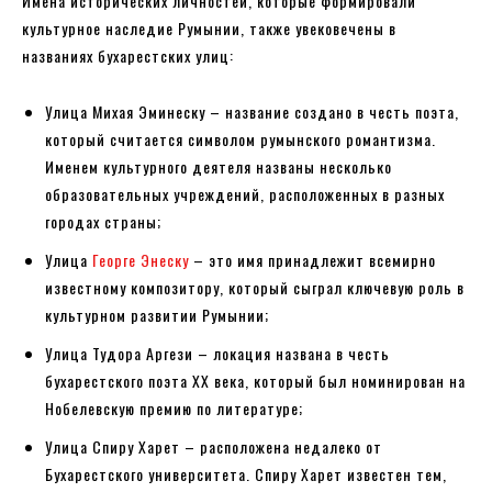
Имена исторических личностей, которые формировали
культурное наследие Румынии, также увековечены в
названиях бухарестских улиц:
Улица Михая Эминеску – название создано в честь поэта,
который считается символом румынского романтизма.
Именем культурного деятеля названы несколько
образовательных учреждений, расположенных в разных
городах страны;
Улица
Георге Энеску
– это имя принадлежит всемирно
известному композитору, который сыграл ключевую роль в
культурном развитии Румынии;
Улица Тудора Аргези – локация названа в честь
бухарестского поэта ХХ века, который был номинирован на
Нобелевскую премию по литературе;
Улица Спиру Харет – расположена недалеко от
Бухарестского университета. Спиру Харет известен тем,