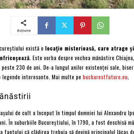
Acțiune
cureștiului există o
locație misterioasă, care atrage și
înfricoșează
. Este vorba despre vechea mănăstire Chiajna
e peste 230 de ani. De-a lungul anilor existenței sale, biser
 legende interesante. Mai multe pe
bucharestfuture.eu
.
ănăstirii
așului de cult a început în timpul domniei lui Alexandru Ips
ani. În suburbiile Bucureștiului, în 1790, a fost deschisă m
da faptului că clădirea trebuia să devină principalul lăcaș d