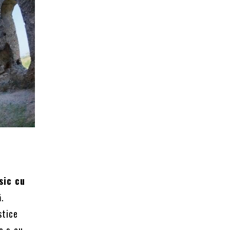
sic cu
ă.
stice
re s-au