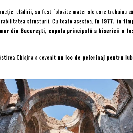
rucției clădirii, au fost folosite materiale care trebuiau s
urabilitatea structurii. Cu toate acestea,
în 1977, în tim
mur din București, cupola principală a bisericii a fo
ăstirea Chiajna a devenit
un loc de pelerinaj pentru iub