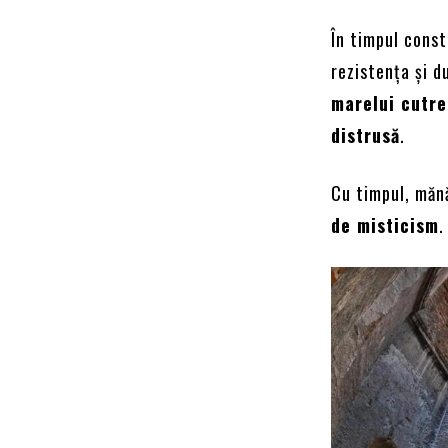
În timpul const
rezistența și d
marelui cutre
distrusă
.
Cu timpul, măn
de misticism
.