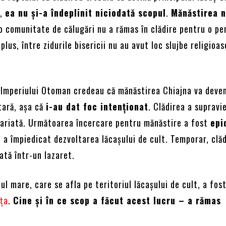
i,
ea nu și-a îndeplinit niciodată scopul
.
Mănăstirea n
io comunitate de călugări nu a rămas în clădire pentru o pe
plus, între zidurile bisericii nu au avut loc slujbe religioas
 Imperiului Otoman credeau că mănăstirea Chiajna va deven
tară, așa că
i-au dat foc intenționat
. Clădirea a supravie
variată. Următoarea încercare pentru mănăstire a fost
epi
e a împiedicat dezvoltarea lăcașului de cult. Temporar, clăd
ată într-un lazaret.
tul mare, care se afla pe teritoriul lăcașului de cult, a fos
ța
.
Cine și în ce scop a făcut acest lucru – a rămas