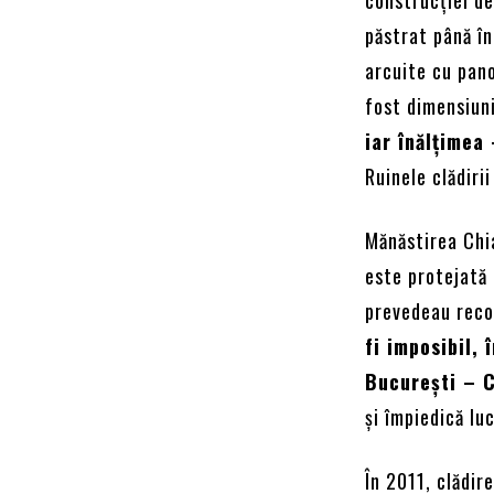
păstrat până în
arcuite cu pano
fost dimensiun
iar înălțimea
Ruinele clădiri
Mănăstirea Chi
este protejată
prevedeau reco
fi imposibil, 
București – 
și împiedică lu
În 2011, clădir