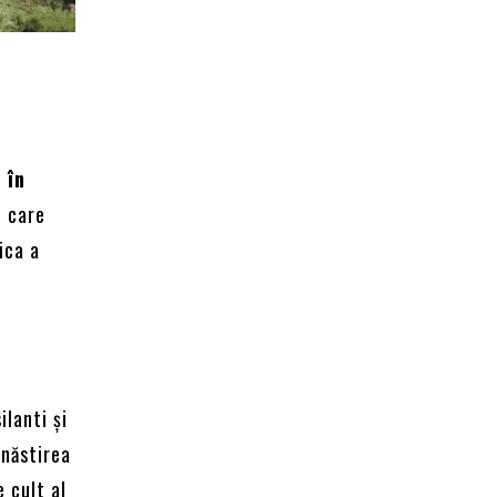
 în
, care
ica a
ilanti și
ănăstirea
e cult al