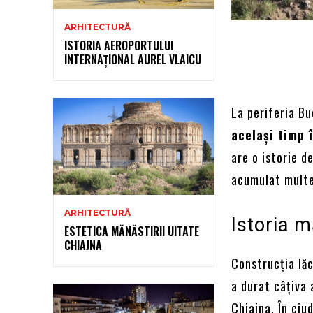
ARHITECTURĂ
ISTORIA AEROPORTULUI
INTERNAȚIONAL AUREL VLAICU
La periferia Bu
același timp 
are o istorie d
acumulat multe
ARHITECTURĂ
Istoria m
ESTETICA MĂNĂSTIRII UITATE
CHIAJNA
Construcția lăc
a durat câțiva 
Chiajna. În ciu