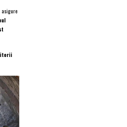
ă asigure
pul
st
itorii