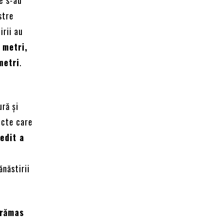
stre
irii au
 metri,
metri
.
ră și
ecte care
edit a
ănăstirii
 rămas