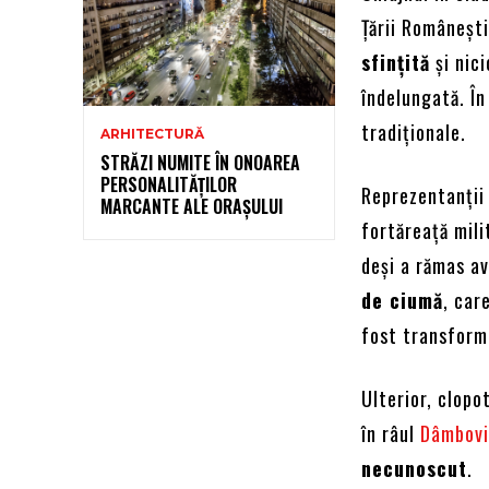
Țării Româneșt
sfințită
și nic
îndelungată. În 
tradiționale.
ARHITECTURĂ
STRĂZI NUMITE ÎN ONOAREA
PERSONALITĂȚILOR
Reprezentanții
MARCANTE ALE ORAȘULUI
fortăreață mili
deși a rămas a
de ciumă
, car
fost transform
Ulterior, clopo
în râul
Dâmbovi
necunoscut
.