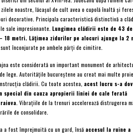
 zilele noastre, lăcașul de cult avea o cupolă înaltă și fere
uri decorative. Principala caracteristică distinctivă a clăd
ile sale impresionante.
Lungimea clădirii este de 43 de
 – 18 metri. Lățimea zidurilor pe alocuri ajunge la 2 
i sunt înconjurate pe ambele părți de cimitire.
ajna este considerată un important monument de arhitectu
 de lege. Autoritățile bucureștene au creat mai multe proi
nstrucția clădirii. Cu toate acestea,
acest lucru s-a dov
în special din cauza apropierii liniei de cale ferată
Craiova
. Vibrațiile de la trenuri accelerează distrugerea m
crările de consolidare.
ea a fost împrejmuită cu un gard, însă
accesul la ruine a