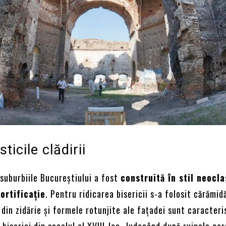
ticile clădirii
suburbiile Bucureștiului a fost
construită în stil neocla
ortificație
. Pentru ridicarea bisericii s-a folosit cărămid
 din zidărie și formele rotunjite ale fațadei sunt caracteri
 biserici din secolul al XVIII-lea. Judecând după ruinele ca