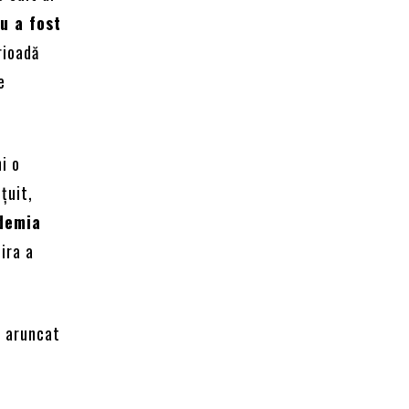
u a fost
rioadă
e
i o
țuit,
demia
ira a
t aruncat