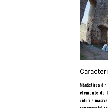
Caracteris
Mănăstirea din 
elemente de f
Zidurile masive
construcției de