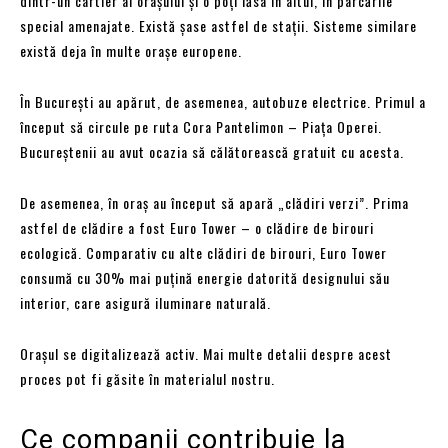
dintr-un cartier al orașului și o poți lăsa în altul, în parcările
special amenajate. Există șase astfel de stații. Sisteme similare
există deja în multe orașe europene.
În București au apărut, de asemenea, autobuze electrice. Primul a
început să circule pe ruta Cora Pantelimon – Piaţa Operei.
Bucureștenii au avut ocazia să călătorească gratuit cu acesta.
De asemenea, în oraș au început să apară „clădiri verzi”. Prima
astfel de clădire a fost Euro Tower – o clădire de birouri
ecologică. Comparativ cu alte clădiri de birouri, Euro Tower
consumă cu 30% mai puțină energie datorită designului său
interior, care asigură iluminare naturală.
Orașul se digitalizează activ. Mai multe detalii despre acest
proces pot fi găsite în materialul nostru.
Ce companii contribuie la