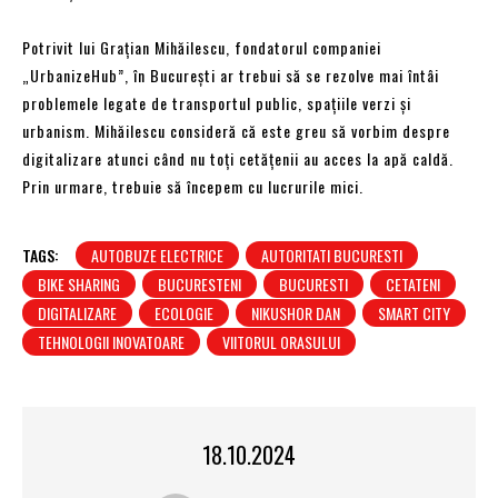
Potrivit lui Grațian Mihăilescu, fondatorul companiei
„UrbanizeHub”, în București ar trebui să se rezolve mai întâi
problemele legate de transportul public, spațiile verzi și
urbanism. Mihăilescu consideră că este greu să vorbim despre
digitalizare atunci când nu toți cetățenii au acces la apă caldă.
Prin urmare, trebuie să începem cu lucrurile mici.
TAGS:
AUTOBUZE ELECTRICE
AUTORITATI BUCURESTI
BIKE SHARING
BUCURESTENI
BUCURESTI
CETATENI
DIGITALIZARE
ECOLOGIE
NIKUSHOR DAN
SMART CITY
TEHNOLOGII INOVATOARE
VIITORUL ORASULUI
18.10.2024