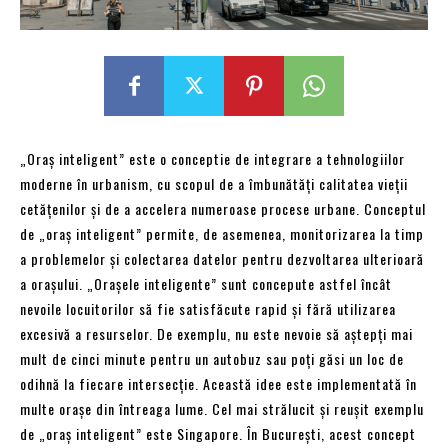
„Oraș inteligent” este o conceptie de integrare a tehnologiilor
moderne în urbanism, cu scopul de a îmbunătăți calitatea vieții
cetățenilor și de a accelera numeroase procese urbane. Conceptul
de „oraș inteligent” permite, de asemenea, monitorizarea la timp
a problemelor și colectarea datelor pentru dezvoltarea ulterioară
a orașului. „Orașele inteligente” sunt concepute astfel încât
nevoile locuitorilor să fie satisfăcute rapid și fără utilizarea
excesivă a resurselor. De exemplu, nu este nevoie să aștepți mai
mult de cinci minute pentru un autobuz sau poți găsi un loc de
odihnă la fiecare intersecție. Această idee este implementată în
multe orașe din întreaga lume. Cel mai strălucit și reușit exemplu
de „oraș inteligent” este Singapore. În București, acest concept