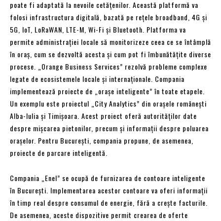
poate fi adaptată la nevoile cetățenilor. Această platformă va
folosi infrastructura digitală, bazată pe rețele broadband, 4G și
5G, IoT, LoRaWAN, LTE-M, Wi-Fi și Bluetooth. Platforma va
permite administrației locale să monitorizeze ceea ce se întâmplă
în oraș, cum se dezvoltă acesta și cum pot fi îmbunătățite diverse
procese. „Orange Business Services” rezolvă probleme complexe
legate de ecosistemele locale și internaționale. Compania
implementează proiecte de „orașe inteligente” în toate etapele.
Un exemplu este proiectul „City Analytics” din orașele românești
Alba-Iulia și Timișoara. Acest proiect oferă autorităților date
despre mișcarea pietonilor, precum și informații despre poluarea
orașelor. Pentru București, compania propune, de asemenea,
proiecte de parcare inteligentă.
Compania „Enel” se ocupă de furnizarea de contoare inteligente
în București. Implementarea acestor contoare va oferi informații
în timp real despre consumul de energie, fără a crește facturile.
De asemenea, aceste dispozitive permit crearea de oferte