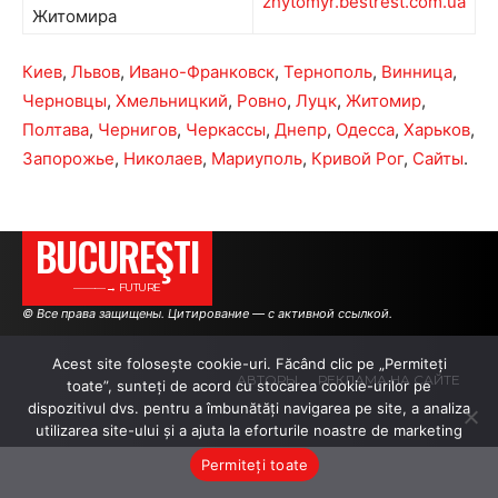
zhytomyr.bestrest.com.ua
Житомира
Киев
,
Львов
,
Ивано-Франковск
,
Тернополь
,
Винница
,
Черновцы
,
Хмельницкий
,
Ровно
,
Луцк
,
Житомир
,
Полтава
,
Чернигов
,
Черкассы
,
Днепр
,
Одесса
,
Харьков
,
Запорожье
,
Николаев
,
Мариуполь
,
Кривой Рог
,
Сайты
.
BUCUREŞTI
———→ FUTURE
© Все права защищены. Цитирование — с активной ссылкой.
Acest site folosește cookie-uri. Făcând clic pe „Permiteți
АВТОРЫ
РЕКЛАМА НА САЙТЕ
toate”, sunteți de acord cu stocarea cookie-urilor pe
dispozitivul dvs. pentru a îmbunătăți navigarea pe site, a analiza
utilizarea site-ului și a ajuta la eforturile noastre de marketing
.
.
.
Permiteți toate