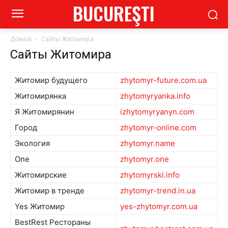
BUCUREŞTI
Домой
Сайты Житомира
Сайты Житомира
Житомир будущего
zhytomyr-future.com.ua
Житомирянка
zhytomyryanka.info
Я Житомирянин
izhytomyryanyn.com
Город
zhytomyr-online.com
Экология
zhytomyr.name
One
zhytomyr.one
Житомирские
zhytomyrski.info
Житомир в тренде
zhytomyr-trend.in.ua
Yes Житомир
yes-zhytomyr.com.ua
BestRest Рестораны