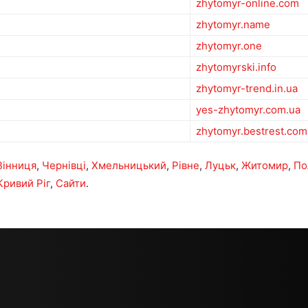
zhytomyr-online.com
zhytomyr.name
zhytomyr.one
zhytomyrski.info
zhytomyr-trend.in.ua
yes-zhytomyr.com.ua
zhytomyr.bestrest.com
Вінниця
,
Чернівці
,
Хмельницький
,
Рівне
,
Луцьк
,
Житомир
,
По
Кривий Ріг
,
Сайти
.