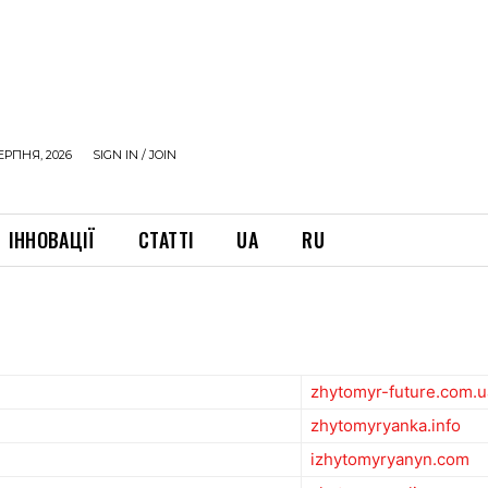
ЕРПНЯ, 2026
SIGN IN / JOIN
ІННОВАЦІЇ
СТАТТІ
UA
RU
zhytomyr-future.com.u
zhytomyryanka.info
izhytomyryanyn.com