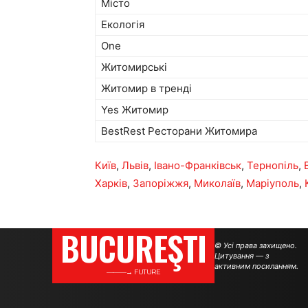
Місто
Екологія
One
Житомирські
Житомир в тренді
Yes Житомир
BestRest Ресторани Житомира
Київ
,
Львів
,
Івано-Франківськ
,
Тернопіль
,
Харків
,
Запоріжжя
,
Миколаїв
,
Маріуполь
,
BUCUREŞTI
© Усі права захищено.
Цитування — з
активним посиланням.
———→ FUTURE