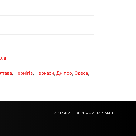
.ua
лтава
,
Чернігів
,
Черкаси
,
Дніпро
,
Одеса
,
АВТОРИ
РЕКЛАМА НА САЙТІ