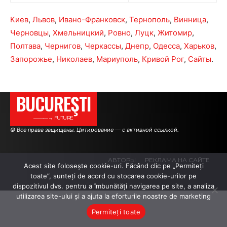
Киев
,
Львов
,
Ивано-Франковск
,
Тернополь
,
Винница
,
Черновцы
,
Хмельницкий
,
Ровно
,
Луцк
,
Житомир
,
Полтава
,
Чернигов
,
Черкассы
,
Днепр
,
Одесса
,
Харьков
,
Запорожье
,
Николаев
,
Мариуполь
,
Кривой Рог
,
Сайты
.
BUCUREŞTI
———→ FUTURE
© Все права защищены. Цитирование — с активной ссылкой.
АВТОРЫ
РЕКЛАМА НА САЙТЕ
Acest site folosește cookie-uri. Făcând clic pe „Permiteți
toate”, sunteți de acord cu stocarea cookie-urilor pe
dispozitivul dvs. pentru a îmbunătăți navigarea pe site, a analiza
.
.
.
utilizarea site-ului și a ajuta la eforturile noastre de marketing
Permiteți toate