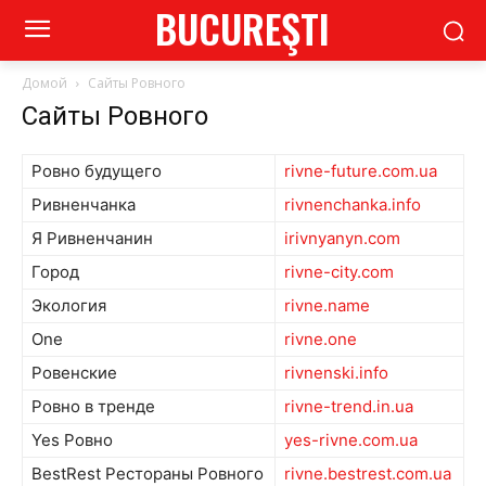
BUCUREŞTI
Домой
Сайты Ровного
Сайты Ровного
Ровно будущего
rivne-future.com.ua
Ривненчанка
rivnenchanka.info
Я Ривненчанин
irivnyanyn.com
Город
rivne-city.com
Экология
rivne.name
One
rivne.one
Ровенские
rivnenski.info
Ровно в тренде
rivne-trend.in.ua
Yes Ровно
yes-rivne.com.ua
BestRest Рестораны Ровного
rivne.bestrest.com.ua