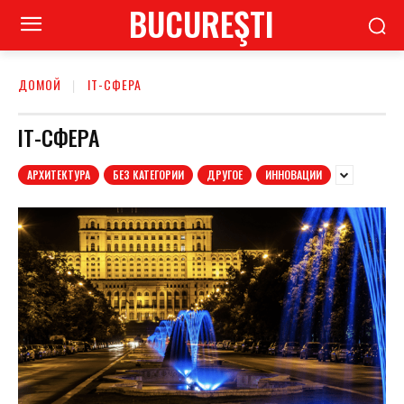
BUCUREŞTI
ДОМОЙ
ІТ-СФЕРА
ІТ-СФЕРА
АРХИТЕКТУРА
БЕЗ КАТЕГОРИИ
ДРУГОЕ
ИННОВАЦИИ