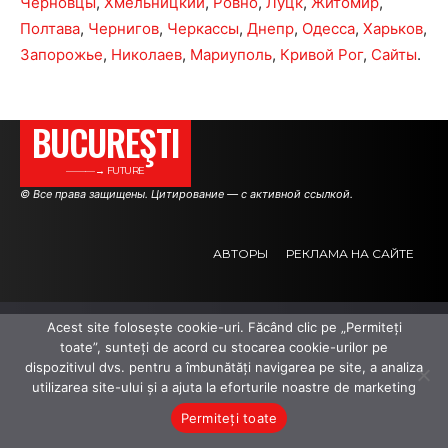
Черновцы
,
Хмельницкий
,
Ровно
,
Луцк
,
Житомир
,
Полтава
,
Чернигов
,
Черкассы
,
Днепр
,
Одесса
,
Харьков
,
Запорожье
,
Николаев
,
Мариуполь
,
Кривой Рог
,
Сайты
.
BUCUREŞTI
———→ FUTURE
© Все права защищены. Цитирование — с активной ссылкой.
АВТОРЫ
РЕКЛАМА НА САЙТЕ
.
.
.
Acest site folosește cookie-uri. Făcând clic pe „Permiteți
toate”, sunteți de acord cu stocarea cookie-urilor pe
dispozitivul dvs. pentru a îmbunătăți navigarea pe site, a analiza
utilizarea site-ului și a ajuta la eforturile noastre de marketing
Permiteți toate