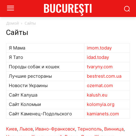
BUCUREŞTI
Домой
Сайты
Сайты
Я Мама
imom.today
Я Тато
idad.today
Породы собак и кошек
tvaryny.com
Лучшие рестораны
bestrest.com.ua
Новости Украины
ozemat.com
Сайт Калуша
kalush.eu
Сайт Коломыи
kolomyia.org
Сайт Каменец-Подольского
kamianets.com
Киев
,
Львов
,
Ивано-Франковск
,
Тернополь
,
Винница
,