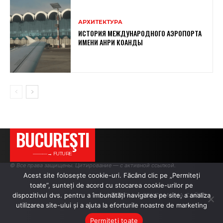
АРХИТЕКТУРА
ИСТОРИЯ МЕЖДУНАРОДНОГО АЭРОПОРТА
ИМЕНИ АНРИ КОАНДЫ
BUCUREŞTI
———→ FUTURE
© Все права защищены. Цитирование — с активной ссылкой.
Acest site folosește cookie-uri. Făcând clic pe „Permiteți
toate”, sunteți de acord cu stocarea cookie-urilor pe
dispozitivul dvs. pentru a îmbunătăți navigarea pe site, a analiza
АВТОРЫ
РЕКЛАМА НА САЙТЕ
utilizarea site-ului și a ajuta la eforturile noastre de marketing
Permiteți toate