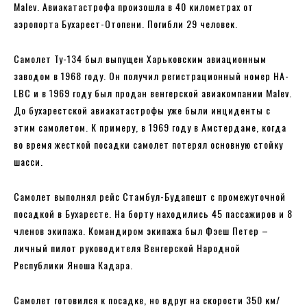
Malev. Авиакатастрофа произошла в 40 километрах от
аэропорта Бухарест-Отопени. Погибли 29 человек.
Самолет Ту-134 был выпущен Харьковским авиационным
заводом в 1968 году. Он получил регистрационный номер HA-
LBC и в 1969 году был продан венгерской авиакомпании Malev.
До бухарестской авиакатастрофы уже были инциденты с
этим самолетом. К примеру, в 1969 году в Амстердаме, когда
во время жесткой посадки самолет потерял основную стойку
шасси.
Самолет выполнял рейс Стамбул-Будапешт с промежуточной
посадкой в ​​Бухаресте. На борту находились 45 пассажиров и 8
членов экипажа. Командиром экипажа был Фэеш Петер –
личный пилот руководителя Венгерской Народной
Республики Яноша Кадара.
Самолет готовился к посадке, но вдруг на скорости 350 км/