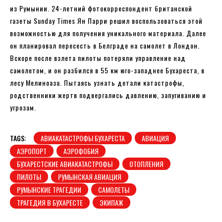
из Румынии. 24-летний фотокорреспондент британской
газеты Sunday Times Ян Парри решил воспользоваться этой
возможностью для получения уникального материала. Далее
он планировал пересесть в Белграде на самолет в Лондон.
Вскоре после взлета пилоты потеряли управление над
самолетом, и он разбился в 55 км юго-западнее Бухареста, в
лесу Мелиноаза. Пытаясь узнать детали катастрофы,
родственники жертв подвергались давлению, запугиванию и
угрозам.
TAGS:
АВИАКАТАСТРОФЫ БУХАРЕСТА
АВИАЦИЯ
АЭРОПОРТ
АЭРОФОБИЯ
БУХАРЕСТСКИЕ АВИАКАТАСТРОФЫ
ОТОПЛЕНИЯ
ПИЛОТЫ
РУМЫНСКАЯ АВИАЦИЯ
РУМЫНСКИЕ ТРАГЕДИИ
САМОЛЕТЫ
ТРАГЕДИЯ В БУХАРЕСТЕ
ЭКИПАЖ