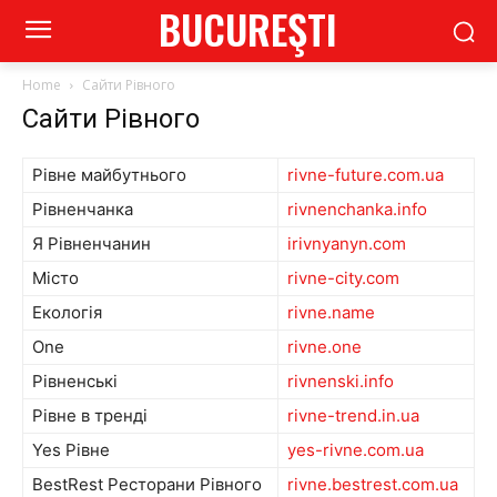
BUCUREŞTI
Home
Сайти Рівного
Сайти Рівного
Рівне майбутнього
rivne-future.com.ua
Рівненчанка
rivnenchanka.info
Я Рівненчанин
irivnyanyn.com
Місто
rivne-city.com
Екологія
rivne.name
One
rivne.one
Рівненські
rivnenski.info
Рівне в тренді
rivne-trend.in.ua
Yes Рівне
yes-rivne.com.ua
BestRest Ресторани Рівного
rivne.bestrest.com.ua