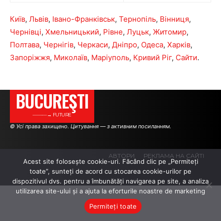
Київ
,
Львів
,
Івано-Франківськ
,
Тернопіль
,
Вінниця
,
Чернівці
,
Хмельницький
,
Рівне
,
Луцьк
,
Житомир
,
Полтава
,
Чернігів
,
Черкаси
,
Дніпро
,
Одеса
,
Харків
,
Запоріжжя
,
Миколаїв
,
Маріуполь
,
Кривий Ріг
,
Сайти
.
BUCUREŞTI
———→ FUTURE
© Усі права захищено. Цитування — з активним посиланням.
АВТОРИ
РЕКЛАМА НА САЙТІ
Acest site folosește cookie-uri. Făcând clic pe „Permiteți
toate”, sunteți de acord cu stocarea cookie-urilor pe
dispozitivul dvs. pentru a îmbunătăți navigarea pe site, a analiza
.
.
.
utilizarea site-ului și a ajuta la eforturile noastre de marketing
Permiteți toate