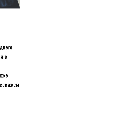
днего
я в
кже
асскажем