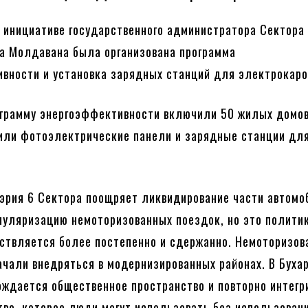
о инициативе государственного администратора Сектора
а Молдавана была организована программа
вности и установка зарядных станций для электрокаро
рограмму энергоэффективности включили 50 жилых домов
или фотоэлектрические панели и зарядные станции дл
мэрия 6 Сектора поощряет ликвидирование части автомо
пуляризацию немоторизованных поездок, но это политик
ствляется более постепенно и сдержанно. Немоторизо
ачали внедряться в модернизированных районах. В Буха
ождается общественное пространство и повторно интегр
тво, которое люди могут использовать без использован