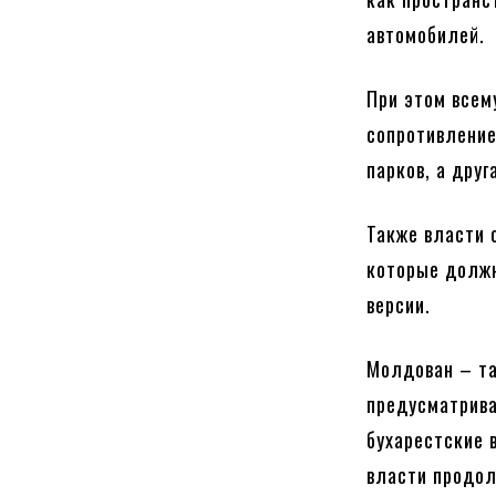
автомобилей.
При этом всем
сопротивление
парков, а дру
Также власти 
которые должн
версии.
Молдован – та
предусматрив
бухарестские 
власти продол