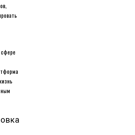
ов,
ировать
.
 сфере
атформа
жизнь
стным
новка