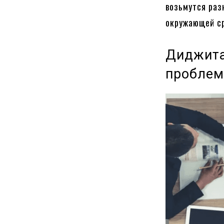
возьмутся раз
окружающей с
Диджита
проблем