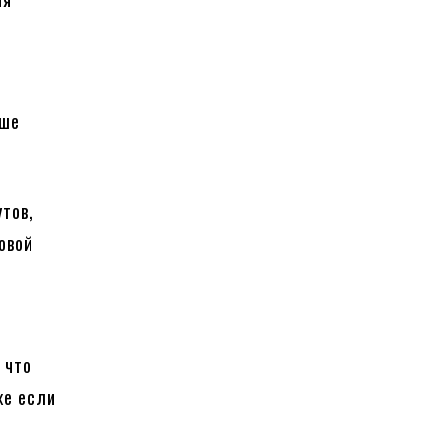
ьше
утов,
овой
 что
же если