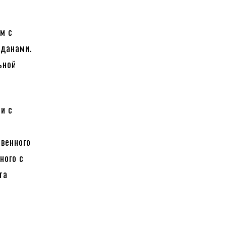
м с
жданами.
ьной
и с
венного
ного с
та