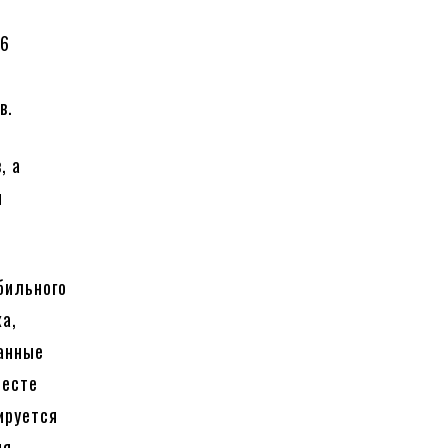
 6
в.
, а
я
бильного
а,
ванные
ресте
ируется
ия