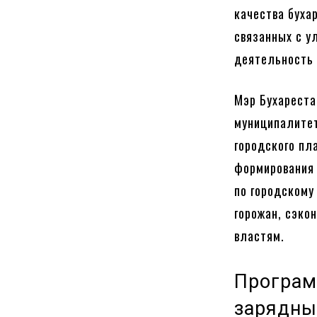
качества буха
связанных с у
деятельность 
Мэр Бухареста
муниципалитет
городского пл
формирования 
по городскому
горожан, сэко
властям.
Програм
зарядны