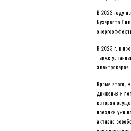
В 2023 году п
Бухареста Пол
энергоэффекти
В 2023 г. в п
также установ
электрокаров.
Кроме этого, 
движения и по
которая осуще
поездки уже н
активно освоб
как пространс