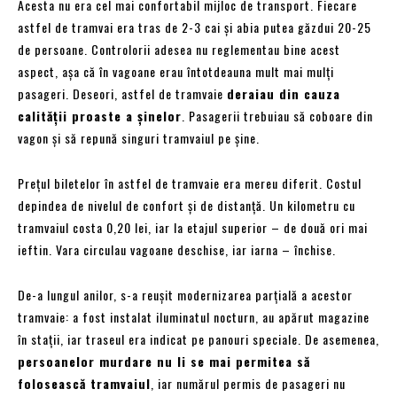
Acesta nu era cel mai confortabil mijloc de transport. Fiecare
astfel de tramvai era tras de 2-3 cai și abia putea găzdui 20-25
de persoane. Controlorii adesea nu reglementau bine acest
aspect, așa că în vagoane erau întotdeauna mult mai mulți
pasageri. Deseori, astfel de tramvaie
deraiau din cauza
calității proaste a șinelor
. Pasagerii trebuiau să coboare din
vagon și să repună singuri tramvaiul pe șine.
Prețul biletelor în astfel de tramvaie era mereu diferit. Costul
depindea de nivelul de confort și de distanță. Un kilometru cu
tramvaiul costa 0,20 lei, iar la etajul superior – de două ori mai
ieftin. Vara circulau vagoane deschise, iar iarna – închise.
De-a lungul anilor, s-a reușit modernizarea parțială a acestor
tramvaie: a fost instalat iluminatul nocturn, au apărut magazine
în stații, iar traseul era indicat pe panouri speciale. De asemenea,
persoanelor murdare nu li se mai permitea să
folosească tramvaiul
, iar numărul permis de pasageri nu