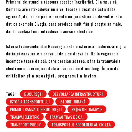
Primarul de atunci a răspuns acestor îngrijorări. El a spus că
România are într-adevăr un nivel foarte ridicat de activitate
agricolă, dar nu se poate permite ca țara să nu se dezvolte. El a
dat ca exemplu Elveția, care produce mult fân și crește animale,
dar în același timp introduce tramvaie electrice.
Istoria tramvaielor din București este o istorie a modernizării și a
dorinței constante a orașului de a se dezvolta. De la vagoanele
incomode trase de cai, care deraiau adesea, până la tramvaiele
electrice moderne, capitala a parcurs un drum lung.
În ciuda
criticilor și a opoziției, progresul a învins.
TAGS:
BUCUREȘTI
DEZVOLTAREA INFRASTRUCTURII
ISTORIA TRANSPORTULUI
ISTORIE URBANĂ
PRIMUL TRAMVAI DIN BUCUREȘTI
REȚEA DE TRAMVAIE
TRAMVAI ELECTRIC
TRAMVAI TRAS DE CAI
TRANSPORT PUBLIC
TRANSPORTUL SECOLULUI AL XIX-LEA