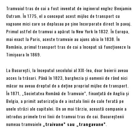
Tramvaiul tras de cai a fost inventat de inginerul englez Benjamin
Outram. În 1775, el a conceput acest mijloc de transport cu
vagoane mici care se deplasau pe șine încorporate direct în pavaj.
Primul astfel de tramvai a apărut la New York în 1832. În Europa,
mai exact la Paris, aceste tramvaie au ajuns abia în 1838. În
România, primul transport tras de cai a început să funcționeze la
Timișoara în 1869.
La București, la începutul secolului al XIX-lea, doar boierii aveau
acces la trăsuri. Până în 1823, burghezia și oamenii de rând nici
măcar nu aveau dreptul de a deține propriul mijloc de transport.
În 1871, „Societatea Română de Tramvaie”, finanțată de Anglia și
Belgia, a primit autorizația de a instala linii de cale ferată pe
unele străzi ale capitalei. Un an mai târziu, această companie a
introdus primele trei linii de tramvai tras de cai. Bucureștenii
numeau tramvaiele
„traivane” sau „trangavane”
.