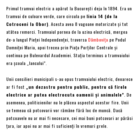
Primul tramvai electric a apărut la București deja în 1894. Era un
tramvai de culoare verde, care circula pe
linia 14 (de la
Cotroceni la Obor)
. Acesta avea 8 vagoane motorizate și tot
atâtea remorci. Tramvaiul pornea de la uzina electrică, mergea
de-a lungul Pieței Independenței, traversa
Dâmbovița
pe Podul
Domniței Maria, apoi trecea prin Piața Porților Centrale și
continua pe Bulevardul Academiei. Stația terminus a tramvaiului
era școala „Iancului”.
Unii consilieri municipali s-au opus tramvaiului electric, deoarece
ar fi fost
„un dezastru pentru public, pentru că firele
electrice ar putea electrocuta oamenii și animalele”
. De
asemenea, politicienilor nu le plăcea aspectul acestor fire. Unii
se temeau că potcovarii vor rămâne fără loc de muncă. Dacă
potcoavele nu ar mai fi necesare, cei mai buni potcovari ar părăsi
țara, iar apoi nu ar mai fi suficienți în vremuri grele.