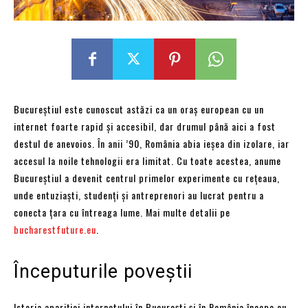
Bucureștiul este cunoscut astăzi ca un oraș european cu un
internet foarte rapid și accesibil, dar drumul până aici a fost
destul de anevoios. În anii ’90, România abia ieșea din izolare, iar
accesul la noile tehnologii era limitat. Cu toate acestea, anume
Bucureștiul a devenit centrul primelor experimente cu rețeaua,
unde entuziaști, studenți și antreprenori au lucrat pentru a
conecta țara cu întreaga lume. Mai multe detalii pe
bucharestfuture.eu
.
Începuturile poveștii
Istoria apariției internetului în București și în România începe cu