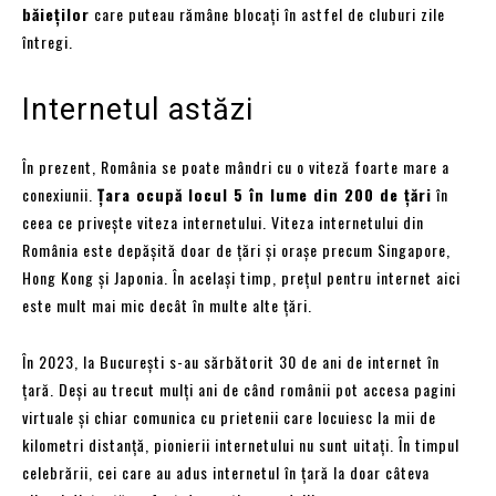
băieților
care puteau rămâne blocați în astfel de cluburi zile
întregi.
Internetul astăzi
În prezent, România se poate mândri cu o viteză foarte mare a
conexiunii.
Țara ocupă locul 5 în lume din 200 de țări
în
ceea ce privește viteza internetului. Viteza internetului din
România este depășită doar de țări și orașe precum Singapore,
Hong Kong și Japonia. În același timp, prețul pentru internet aici
este mult mai mic decât în multe alte țări.
În 2023, la București s-au sărbătorit 30 de ani de internet în
țară. Deși au trecut mulți ani de când românii pot accesa pagini
virtuale și chiar comunica cu prietenii care locuiesc la mii de
kilometri distanță, pionierii internetului nu sunt uitați. În timpul
celebrării, cei care au adus internetul în țară la doar câteva