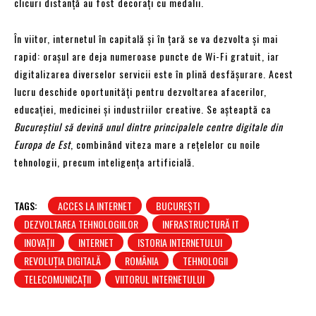
clicuri distanță au fost decorați cu medalii.
În viitor, internetul în capitală și în țară se va dezvolta și mai
rapid: orașul are deja numeroase puncte de Wi-Fi gratuit, iar
digitalizarea diverselor servicii este în plină desfășurare. Acest
lucru deschide oportunități pentru dezvoltarea afacerilor,
educației, medicinei și industriilor creative. Se așteaptă ca
Bucureștiul să devină unul dintre principalele centre digitale din
Europa de Est
, combinând viteza mare a rețelelor cu noile
tehnologii, precum inteligența artificială.
TAGS:
ACCES LA INTERNET
BUCUREȘTI
DEZVOLTAREA TEHNOLOGIILOR
INFRASTRUCTURĂ IT
INOVAȚII
INTERNET
ISTORIA INTERNETULUI
REVOLUȚIA DIGITALĂ
ROMÂNIA
TEHNOLOGII
TELECOMUNICAȚII
VIITORUL INTERNETULUI