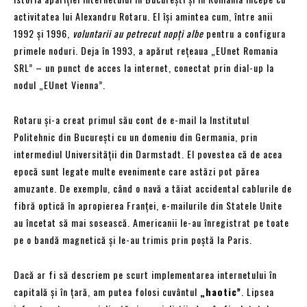
activitatea lui Alexandru Rotaru. El își amintea cum, între anii
1992 și 1996,
voluntarii au petrecut nopți albe
pentru a configura
primele noduri. Deja în 1993, a apărut rețeaua „EUnet Romania
SRL” – un punct de acces la internet, conectat prin dial-up la
nodul „EUnet Vienna”.
Rotaru și-a creat primul său cont de e-mail la Institutul
Politehnic din București cu un domeniu din Germania, prin
intermediul Universității din Darmstadt. El povestea că de acea
epocă sunt legate multe evenimente care astăzi pot părea
amuzante. De exemplu, când o navă a tăiat accidental cablurile de
fibră optică în apropierea Franței, e-mailurile din Statele Unite
au încetat să mai sosească. Americanii le-au înregistrat pe toate
pe o bandă magnetică și le-au trimis prin poștă la Paris.
Dacă ar fi să descriem pe scurt implementarea internetului în
capitală și în țară, am putea folosi cuvântul
„haotic”
. Lipsea