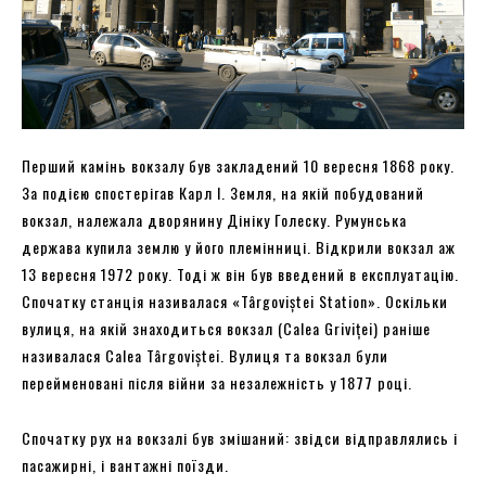
Перший камінь вокзалу був закладений 10 вересня 1868 року.
За подією спостерігав Карл І. Земля, на якій побудований
вокзал, належала дворянину Дініку Голеску. Румунська
держава купила землю у його племінниці. Відкрили вокзал аж
13 вересня 1972 року. Тоді ж він був введений в експлуатацію.
Спочатку станція називалася «Târgoviștei Station». Оскільки
вулиця, на якій знаходиться вокзал (Calea Griviței) раніше
називалася Calea Târgoviștei. Вулиця та вокзал були
перейменовані після війни за незалежність у 1877 році.
Спочатку рух на вокзалі був змішаний: звідси відправлялись і
пасажирні, і вантажні поїзди.