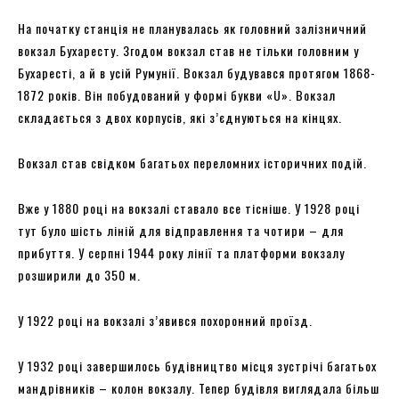
На початку станція не планувалась як головний залізничний
вокзал Бухаресту. Згодом вокзал став не тільки головним у
Бухаресті, а й в усій Румунії. Вокзал будувався протягом 1868-
1872 років. Він побудований у формі букви «U». Вокзал
складається з двох корпусів, які з’єднуються на кінцях.
Вокзал став свідком багатьох переломних історичних подій.
Вже у 1880 році на вокзалі ставало все тісніше. У 1928 році
тут було шість ліній для відправлення та чотири – для
прибуття. У серпні 1944 року лінії та платформи вокзалу
розширили до 350 м.
У 1922 році на вокзалі з’явився похоронний проїзд.
У 1932 році завершилось будівництво місця зустрічі багатьох
мандрівників – колон вокзалу. Тепер будівля виглядала більш