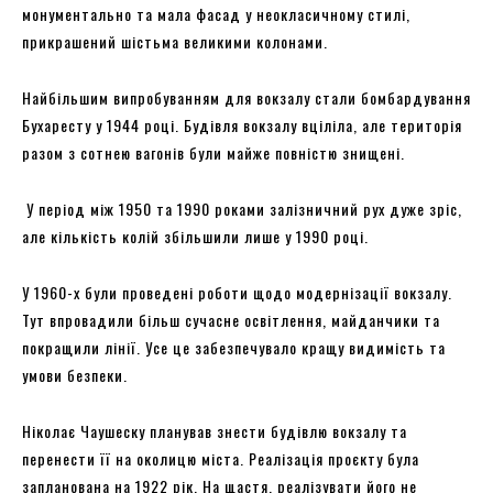
монументально та мала фасад у неокласичному стилі,
прикрашений шістьма великими колонами.
Найбільшим випробуванням для вокзалу стали бомбардування
Бухаресту у 1944 році. Будівля вокзалу вціліла, але територія
разом з сотнею вагонів були майже повністю знищені.
У період між 1950 та 1990 роками залізничний рух дуже зріс,
але кількість колій збільшили лише у 1990 році.
У 1960-х були проведені роботи щодо модернізації вокзалу.
Тут впровадили більш сучасне освітлення, майданчики та
покращили лінії. Усе це забезпечувало кращу видимість та
умови безпеки.
Ніколає Чаушеску планував знести будівлю вокзалу та
перенести її на околицю міста. Реалізація проєкту була
запланована на 1922 рік. На щастя, реалізувати його не