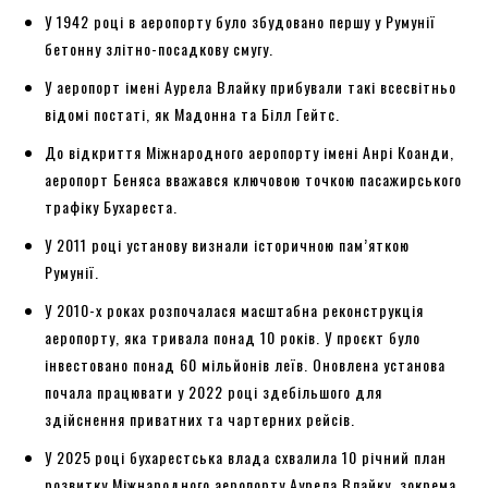
У 1942 році в аеропорту було збудовано першу у Румунії
бетонну злітно-посадкову смугу.
У аеропорт імені Аурела Влайку прибували такі всесвітньо
відомі постаті, як Мадонна та Білл Гейтс.
До відкриття Міжнародного аеропорту імені Анрі Коанди,
аеропорт Беняса вважався ключовою точкою пасажирського
трафіку Бухареста.
У 2011 році установу визнали історичною пам’яткою
Румунії.
У 2010-х роках розпочалася масштабна реконструкція
аеропорту, яка тривала понад 10 років. У проєкт було
інвестовано понад 60 мільйонів леїв. Оновлена установа
почала працювати у 2022 році здебільшого для
здійснення приватних та чартерних рейсів.
У 2025 році бухарестська влада схвалила 10 річний план
розвитку Міжнародного аеропорту Аурела Влайку, зокрема