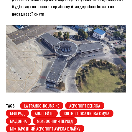
будівництво нового терміналу й модернізацію злітно-
посадкової смуги.
TAGS:
LA FRANCO-ROUMAINE
АЕРОПОРТ БЕНЯСА
БЕЛГРАД
БІЛЛ ГЕЙТС
ЗЛІТНО-ПОСАДКОВА СМУГА
МАДОННА
МІЖВОЄННИЙ ПЕРІОД
МІЖНАРОДНИЙ АЕРОПОРТ АУРЕЛА ВЛАЙКУ