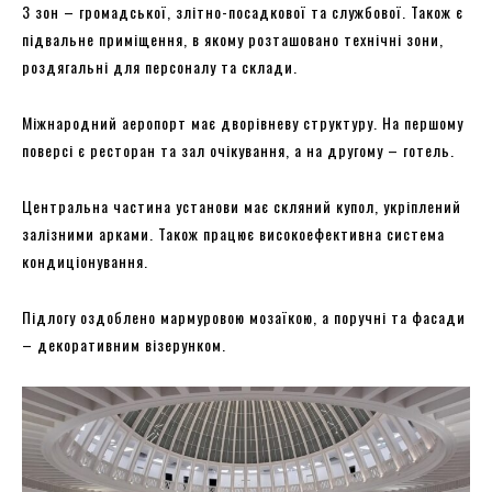
3 зон – громадської, злітно-посадкової та службової. Також є
підвальне приміщення, в якому розташовано технічні зони,
роздягальні для персоналу та склади.
Міжнародний аеропорт має дворівневу структуру. На першому
поверсі є ресторан та зал очікування, а на другому – готель.
Центральна частина установи має скляний купол, укріплений
залізними арками. Також працює високоефективна система
кондиціонування.
Підлогу оздоблено мармуровою мозаїкою, а поручні та фасади
– декоративним візерунком.