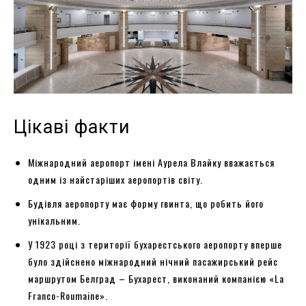
Цікаві факти
Міжнародний аеропорт імені Аурела Влайку вважається
одним із найстаріших аеропортів світу.
Будівля аеропорту має форму гвинта, що робить його
унікальним.
У 1923 році з території бухарестського аеропорту вперше
було здійснено міжнародний нічний пасажирський рейс
маршрутом Белград – Бухарест, виконаний компанією «La
Franco-Roumaine».