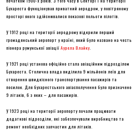
початком 1900-х років. З того часу в Секторі 1 на території
Бухареста функціонував приватний аеродром, у повітряному
просторі якого здійснювалися показові польоти пілотів.
У 1912 році на території аеродрому відкрили перший
громадянський аеропорт у країні, який було названо на честь
піонера румунської авіації
Аурела Влайку
.
У 1921 році установа офіційно стала авіаційним підрозділом
Бухареста. Столична влада виділила 9 мільйонів леїв для
створення швидкісного транспортування пасажирів та
посилок. Для бухарестського авіасполучення було призначено
9 літаків, 6 з яких – для пасажирів.
У 1923 році на території аеропорту почали працювати
додаткові підрозділи, які забезпечували виробництво та
ремонт необхідних запчастин для літаків.