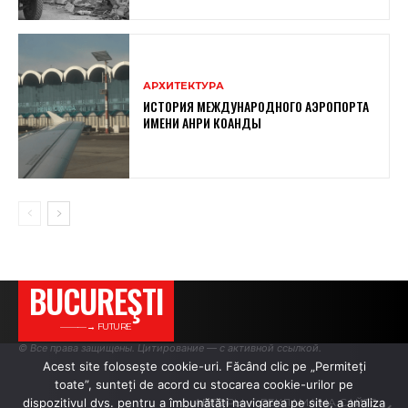
АРХИТЕКТУРА
ИСТОРИЯ МЕЖДУНАРОДНОГО АЭРОПОРТА
ИМЕНИ АНРИ КОАНДЫ
BUCUREŞTI
———→ FUTURE
© Все права защищены. Цитирование — с активной ссылкой.
Acest site folosește cookie-uri. Făcând clic pe „Permiteți
toate”, sunteți de acord cu stocarea cookie-urilor pe
dispozitivul dvs. pentru a îmbunătăți navigarea pe site, a analiza
АВТОРЫ
РЕКЛАМА НА САЙТЕ