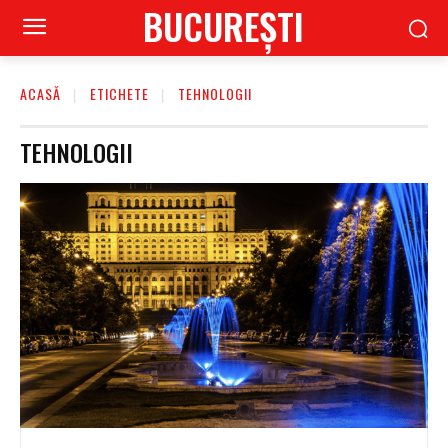
BUCUREŞTI
ACASĂ
ETICHETE
TEHNOLOGII
TEHNOLOGII