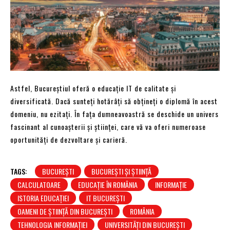
Astfel, Bucureștiul oferă o educație IT de calitate și
diversificată. Dacă sunteți hotărâți să obțineți o diplomă în acest
domeniu, nu ezitați. În fața dumneavoastră se deschide un univers
fascinant al cunoașterii și științei, care vă va oferi numeroase
oportunități de dezvoltare și carieră.
TAGS:
BUCUREȘTI
BUCUREȘTI ȘI ȘTIINȚĂ
CALCULATOARE
EDUCAȚIE ÎN ROMÂNIA
INFORMAȚIE
ISTORIA EDUCAȚIEI
IT BUCUREȘTI
OAMENI DE ȘTIINȚĂ DIN BUCUREȘTI
ROMÂNIA
TEHNOLOGIA INFORMAȚIEI
UNIVERSITĂȚI DIN BUCUREȘTI