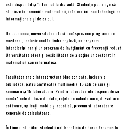
este disponibil și în format la distanță. Studenții pot alege să
studieze în domeniile matematicii, informaticii sau tehnologiilor
informaționale și de calcul.
De asemenea, universitatea oferă douăsprezece programe de
masterat, inclusiv unul în limba engleză, un program
interdisciplinar și un program de învățământ cu frecvență redusă.
Universitatea oferă și posibilitatea de a obține un doctorat în
matematică sau informatică.
Facultatea are o infrastructură bine echipată, inclusiv o
bibliotecă, patru amfiteatre multimedia, 15 săli de curs și
seminarii și 15 laboratoare. Printre laboratoarele disponibile se
numără cele de baze de date, rețele de calculatoare, dezvoltare
software, aplicații mobile și robotică, precum și laboratoare
generale de calculatoare.
În timpul studiilor, studenții pot beneficia de burse Erasmus la