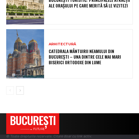
ALE ORAȘULUI PE CARE MERITĂ SĂ LE VIZITEZI
ARHITECTURĂ
CATEDRALA MÂNTUIRII NEAMULUI DIN
BUCUREȘTI – UNA DINTRE CELE MAI MARI
BISERICI ORTODOXE DIN LUME
BUCUREŞTI
———→ FUTURE
© Toate drepturile rezervate. Citare doar cu link activ.