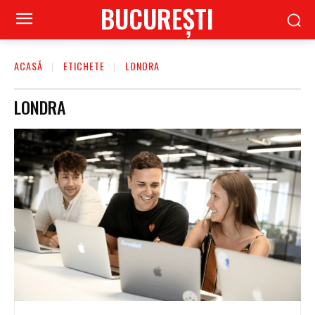
BUCUREŞTI
ACASĂ
ETICHETE
LONDRA
LONDRA