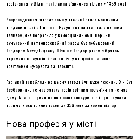
порівняння, у Відні такі лампи з’явилися тільки у 1859 році.
Запровадження гасових ламп у столиці стало можливим
завдяки нафті з Плоєшті. Румунська нафта стала першим
паливом, яке потрапило у комерційний обіг. Перший
румунський нафтопереробний завод був побудований
Теодором Мехедінцеану. Пізніше Теодор разом з братом
отримали на аукціоні багаторічну концесію на гасове
освітлення Бухареста та Плоєшті.
Гас, який виробляли на цьому заводі був дуже якісним. Він був
безбарвним, не мав запаху, горів світним полум’ям та не мав
диму. Брати перемогли всіх своїх конкурентів і пропонували
послуги з освітлення гасом за 336 леїв за кожен ліхтар.
Нова професія у місті