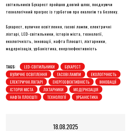
світильників Бухарест пройшов довгий шлях, поєднуючи
технологічний прогрес із турботою про екологію та безпеку.
Бухарест, вуличне освітлення, гасові лампи, електричні
ліхтарі, LED-світильники, історія міста, технології,
екологічність, інновації, нафта Плоєшті, ліхтарники,
модернізація, урбаністика, енергоефективність
TAGS:
LED-СВІТИЛЬНИКИ
БУХАРЕСТ
ВУЛИЧНЕ ОСВІТЛЕННЯ
ГАСОВІ ЛАМПИ
ЕКОЛОГІЧНІСТЬ
ЕЛЕКТРИЧНІ ЛІХТАРІ
ЕНЕРГОЕФЕКТИВНІСТЬ
ІННОВАЦІЇ
ІСТОРІЯ МІСТА
ЛІХТАРНИКИ
МОДЕРНІЗАЦІЯ
НАФТА ПЛОЄШТІ
ТЕХНОЛОГІЇ
УРБАНІСТИКА
18.08.2025