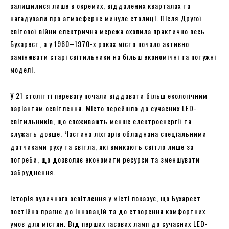
залишилися лише в окремих, віддалених кварталах та
нагадували про атмосферне минуле столиці. Після Другої
світової війни електрична мережа охопила практично весь
Бухарест, а у 1960–1970-х роках місто почало активно
замінювати старі світильники на більш економічні та потужні
моделі.
У 21 столітті перевагу почали віддавати більш екологічним
варіантам освітлення. Місто перейшло до сучасних LED-
світильників, що споживають менше електроенергії та
служать довше. Частина ліхтарів обладнана спеціальними
датчиками руху та світла, які вмикають світло лише за
потреби, що дозволяє економити ресурси та зменшувати
забруднення.
Історія вуличного освітлення у місті показує, що Бухарест
постійно прагне до інновацій та до створення комфортних
умов для містян. Від перших гасових ламп до сучасних LED-