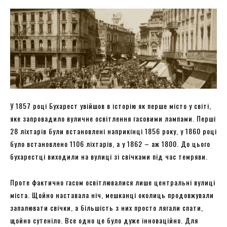
У 1857 році Бухарест увійшов в історію як перше місто у світі,
яке запровадило вуличне освітлення гасовими лампами. Перші
28 ліхтарів були встановлені наприкінці 1856 року, у 1860 році
було встановлено 1106 ліхтарів, а у 1862 – аж 1800. До цього
бухарестці виходили на вулиці зі свічками під час темряви.
Проте фактично гасом освітлювалися лише центральні вулиці
міста. Щойно наставала ніч, мешканці околиць продовжували
запалювати свічки, а більшість з них просто лягали спати,
щойно сутеніло. Все одно це було дуже інноваційно. Для