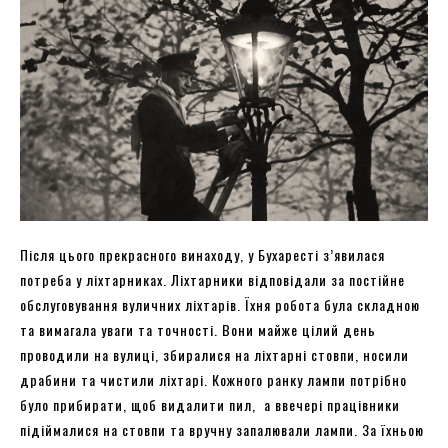
Після цього прекрасного винаходу, у Бухаресті з’явилася
потреба у ліхтарниках. Ліхтарники відповідали за постійне
обслуговування вуличних ліхтарів. Їхня робота була складною
та вимагала уваги та точності. Вони майже цілий день
проводили на вулиці, збиралися на ліхтарні стовпи, носили
драбини та чистили ліхтарі. Кожного ранку лампи потрібно
було прибирати, щоб видалити пил, а ввечері працівники
підіймалися на стовпи та вручну запалювали лампи. За їхньою