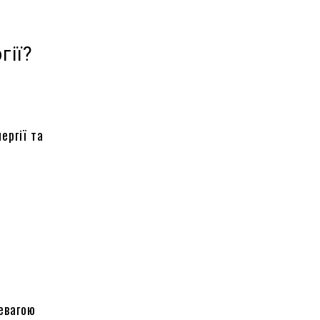
гії?
ергії та
евагою