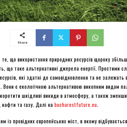
Share
 те, що використання природних ресурсів щороку збіль
ють, що таке альтернативні джерела енергії. Простими с
есурсів, які здатні до самовідновлення та не залежать 
. Вони є екологічною альтернативою викопним видам па
коротити шкідливі викиди в атмосферу, а також зменш
д нафти та газу. Далі на
bucharestfuture.eu
.
им із провідних європейських міст, в якому відбуваєтьс