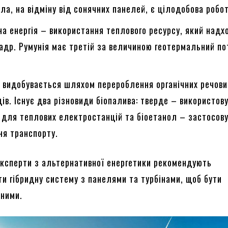
ла, на відміну від сонячних панелей, є цілодобова робот
а енергія – використання теплового ресурсу, який надх
адр. Румунія має третій за величиною геотермальний по
 видобувається шляхом перероблення органічних речови
дів. Існує два різновиди біопалива: тверде – використов
 для теплових електростанцій та біоетанол – застосов
ня транспорту.
експерти з альтернативної енергетики рекомендують
ти гібридну систему з панелями та турбінами, щоб бути
ними.