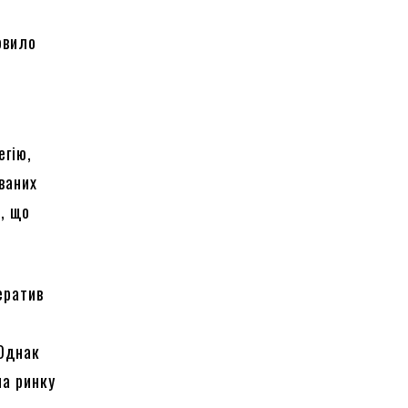
овило
я
егію,
ваних
, що
ератив
 Однак
на ринку