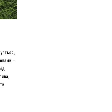
шується,
ловами –
від
лива,
ити
я