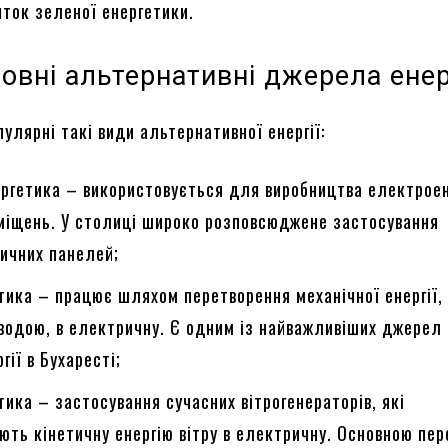
иток зеленої енергетики.
новні альтернативні джерела енер
пулярні такі види альтернативної енергії:
ргетика – використовується для виробництва електроен
иміщень. У столиці широко розповсюджене застосування
ичних панелей;
тика – працює шляхом перетворення механічної енергії,
водою, в електричну. Є одним із найважливіших джерел
гії в Бухаресті;
тика – застосування сучасних вітрогенераторів, які
ть кінетичну енергію вітру в електричну. Основною пер