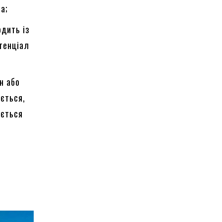
а;
одить із
тенціал
н або
ується,
ується