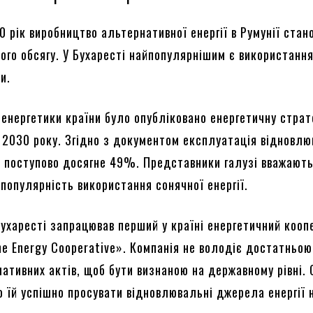
 рік виробництво альтернативної енергії в Румунії стан
ого обсягу. У Бухаресті найпопулярнішим є використанн
и.
 енергетики країни було опубліковано енергетичну страт
 2030 року. Згідно з документом експлуатація відновлю
ї поступово досягне 49%. Представники галузі вважають
 популярність використання сонячної енергії.
Бухаресті запрацював перший у країні енергетичний кооп
he Energy Cooperative». Компанія не володіє достатньою
мативних актів, щоб бути визнаною на державному рівні.
о їй успішно просувати відновлювальні джерела енергії 