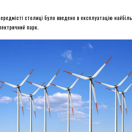
 передмісті столиці було введено в експлуатацію найбіл
лектричний парк.