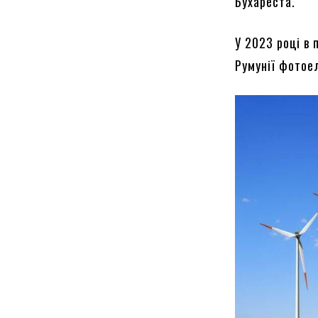
Бухареста.
У 2023 році в
Румунії фотое