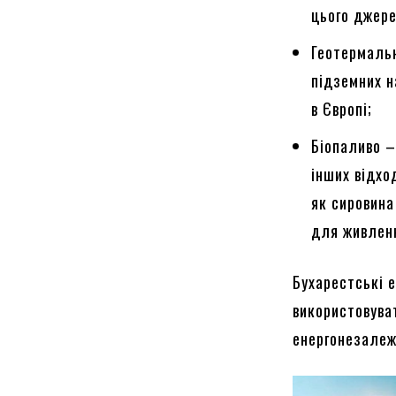
цього джере
Геотермальн
підземних н
в Європі;
Біопаливо –
інших відхо
як сировина
для живлен
Бухарестські 
використовува
енергонезалеж