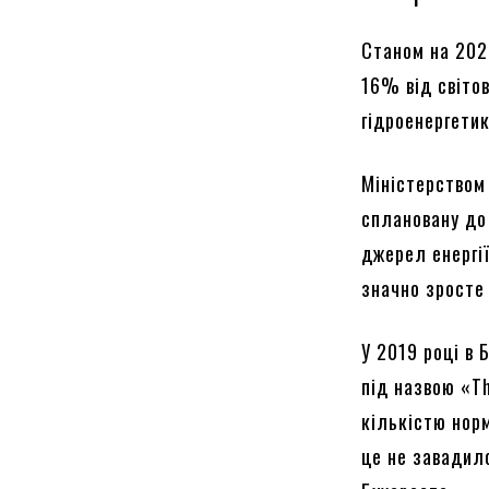
Станом на 2020
16% від світов
гідроенергетик
Міністерством
сплановану до
джерел енергі
значно зросте
У 2019 році в 
під назвою «T
кількістю нор
це не завадил