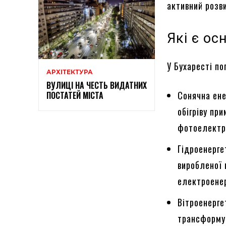
активний розв
Які є ос
У Бухаресті по
АРХІТЕКТУРА
ВУЛИЦІ НА ЧЕСТЬ ВИДАТНИХ
Сонячна ене
ПОСТАТЕЙ МІСТА
обігріву пр
фотоелектр
Гідроенерге
виробленої 
електроенер
Вітроенерге
трансформую