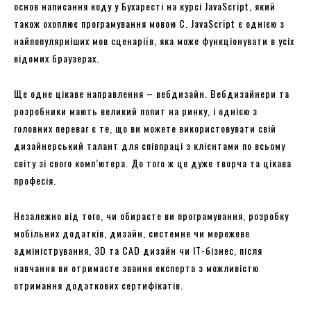
основ написання коду у Бухаресті на курсі JavaScript, який
також охоплює програмування мовою C. JavaScript є однією з
найпопулярніших мов сценаріїв, яка може функціонувати в усіх
відомих браузерах.
Ще одне цікаве направлення – вебдизайн. Вебдизайнери та
розробники мають великий попит на ринку, і однією з
головних переваг є те, що ви можете використовувати свій
дизайнерський талант для співпраці з клієнтами по всьому
світу зі свого комп’ютера. До того ж це дуже творча та цікава
професія.
Незалежно від того, чи обираєте ви програмування, розробку
мобільних додатків, дизайн, системне чи мережеве
адміністрування, 3D та CAD дизайн чи ІТ-бізнес, після
навчання ви отримаєте звання експерта з можливістю
отримання додаткових сертифікатів.