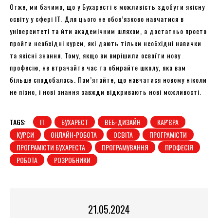
Отже, ми бачимо, що у Бухаресті є можливість здобути якісну
освіту у сфері IT. Для цього не обов’язково навчатися в
університеті та йти академічним шляхом, а достатньо просто
пройти необхідні курси, які дають тільки необхідні навички
та якісні знання. Тому, якщо ви вирішили освоїти нову
професію, не втрачайте час та обирайте школу, яка вам
більше сподобалась. Пам’ятайте, що навчатися новому ніколи
не пізно, і нові знання завжди відкривають нові можливості.
TAGS:
IT
БУХАРЕСТ
ВЕБ-ДИЗАЙН
КАР'ЄРА
КУРСИ
ОНЛАЙН-РОБОТА
ОСВІТА
ПРОГРАМІСТИ
ПРОГРАМІСТИ БУХАРЕСТА
ПРОГРАМУВАННЯ
ПРОФЕСІЯ
РОБОТА
РОЗРОБНИКИ
21.05.2024