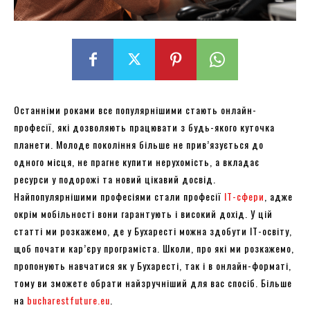
Останніми роками все популярнішими стають онлайн-
професії, які дозволяють працювати з будь-якого куточка
планети. Молоде покоління більше не прив’язується до
одного місця, не прагне купити нерухомість, а вкладає
ресурси у подорожі та новий цікавий досвід.
Найпопулярнішими професіями стали професії
IT-сфери
, адже
окрім мобільності вони гарантують і високий дохід. У цій
статті ми розкажемо, де у Бухаресті можна здобути IT-освіту,
щоб почати кар’єру програміста. Школи, про які ми розкажемо,
пропонують навчатися як у Бухаресті, так і в онлайн-форматі,
тому ви зможете обрати найзручніший для вас спосіб. Більше
на
bucharestfuture.eu
.