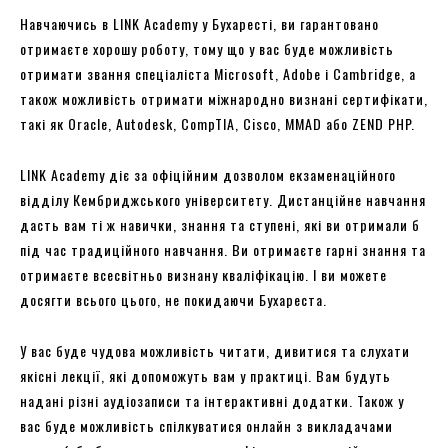
Навчаючись в LINK Academy у Бухаресті, ви гарантовано
отримаєте хорошу роботу, тому що у вас буде можливість
отримати звання спеціаліста Microsoft, Adobe і Cambridge, а
також можливість отримати міжнародно визнані сертифікати,
такі як Oracle, Autodesk, CompTIA, Cisco, MMAD або ZEND PHP.
LINK Academy діє за офіційним дозволом екзаменаційного
відділу Кембриджського університету. Дистанційне навчання
дасть вам ті ж навички, знання та ступені, які ви отримали б
під час традиційного навчання. Ви отримаєте гарні знання та
отримаєте всесвітньо визнану кваліфікацію. І ви можете
досягти всього цього, не покидаючи Бухареста.
У вас буде чудова можливість читати, дивитися та слухати
якісні лекції, які допоможуть вам у практиці. Вам будуть
надані різні аудіозаписи та інтерактивні додатки. Також у
вас буде можливість спілкуватися онлайн з викладачами