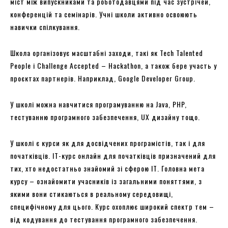
міст між випускниками та роботодавцями під час зустрічей,
конференцій та семінарів. Учні школи активно освоюють
навички спілкування.
Школа організовує масштабні заходи, такі як Tech Talented
People і Challenge Accepted – Hackathon, а також бере участь у
проєктах партнерів. Наприклад, Google Developer Group.
У школі можна навчитися програмуванню на Java, PHP,
тестуванню програмного забезпечення, UX дизайну тощо.
У школі є курси як для досвідчених програмістів, так і для
початківців. ІТ-курс онлайн для початківців призначений для
тих, хто недостатньо знайомий зі сферою ІТ. Головна мета
курсу – ознайомити учасників із загальними поняттями, з
якими вони стикаються в реальному середовищі,
специфічному для цього. Курс охоплює широкий спектр тем –
від кодування до тестування програмного забезпечення.