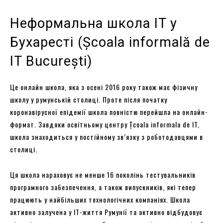
Неформальна школа IT у
Бухаресті (Școala informală de
IT București)
Це онлайн школа, яка з осені 2016 року також має фізичну
школу у румунській столиці. Проте після початку
коронавірусної епідемії школа повністю перейшла на онлайн-
формат. Завдяки освітньому центру Țcoala informala de IT,
школа знаходиться у постійному зв’язку з роботодавцями в
столиці.
Ця школа нараховує не менше 16 поколінь тестувальників
програмного забезпечення, а також випускників, які тепер
працюють у найбільших технологічних компаніях. Школа
активно залучена у IT-життя Румунії та активно відбудовує