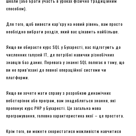
школи (або брати участь в уроках фізично традиційним
способом).
Для того, щоб вивести кар’єру на новий рівень, вам просто
необхідно вибрати розділ, який вас цікавить найбільше.
Якщо ви обираєте курс SQL у Бухаресті, вас підготують до
численних галузей ІТ, де потрібні навички різнобічних
знавців баз даних. Перевага у знанні SQL полягає в тому, що
ви не прив’язані до певної операційної системи чи
платформи.
Якщо ви хочете мати справу з розробкою динамічних
вебсторінок або програм, вам знадобляться знання, які
пропонує курс PHP у Бухаресті. Це загальна мова
програмування, головна характеристика якої – це простота.
Крім того, ви можете скористатися можливістю навчитися